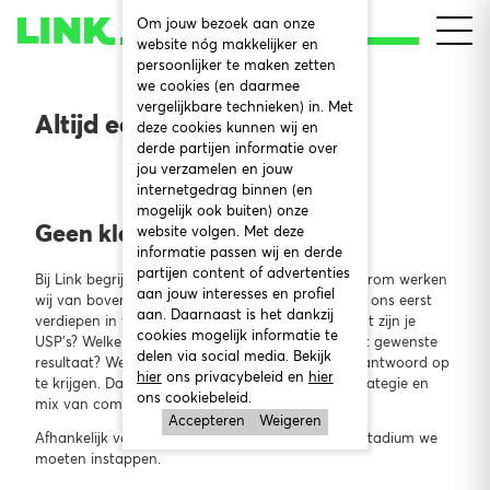
Om jouw bezoek aan onze
website nóg makkelijker en
persoonlijker te maken zetten
we cookies (en daarmee
vergelijkbare technieken) in. Met
Altijd een project op maat
deze cookies kunnen wij en
derde partijen informatie over
jou verzamelen en jouw
internetgedrag binnen (en
mogelijk ook buiten) onze
Geen klant is hetzelfde
website volgen. Met deze
informatie passen wij en derde
partijen content of advertenties
Bij Link begrijpen we dat elke klant anders is. Daarom werken
aan jouw interesses en profiel
wij van boven naar beneden. Dit betekent dat we ons eerst
aan. Daarnaast is het dankzij
verdiepen in wie jij bent en wat je wensen zijn. Wat zijn je
cookies mogelijk informatie te
USP’s? Welke doelgroep wil je bereiken? Wat is het gewenste
delen via social media. Bekijk
resultaat? We gaan samen om de tafel om daar antwoord op
hier
ons privacybeleid en
hier
te krijgen. Daarna bepalen we samen de juiste strategie en
ons cookiebeleid.
mix van communicatiemiddelen.
Accepteren
Weigeren
Afhankelijk van de opdracht bepalen we in welk stadium we
moeten instappen.